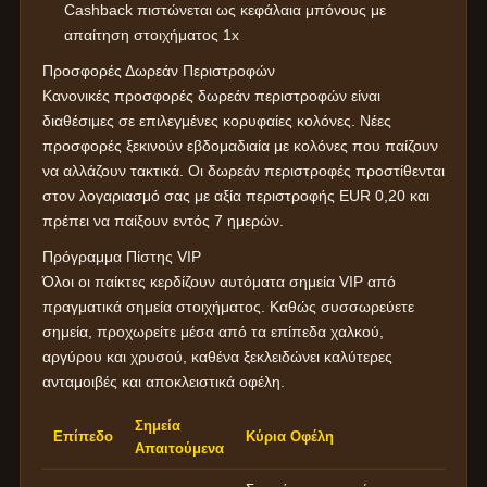
Cashback πιστώνεται ως κεφάλαια μπόνους με
απαίτηση στοιχήματος 1x
Προσφορές Δωρεάν Περιστροφών
Κανονικές προσφορές δωρεάν περιστροφών είναι
διαθέσιμες σε επιλεγμένες κορυφαίες κολόνες. Νέες
προσφορές ξεκινούν εβδομαδιαία με κολόνες που παίζουν
να αλλάζουν τακτικά. Οι δωρεάν περιστροφές προστίθενται
στον λογαριασμό σας με αξία περιστροφής EUR 0,20 και
πρέπει να παίξουν εντός 7 ημερών.
Πρόγραμμα Πίστης VIP
Όλοι οι παίκτες κερδίζουν αυτόματα σημεία VIP από
πραγματικά σημεία στοιχήματος. Καθώς συσσωρεύετε
σημεία, προχωρείτε μέσα από τα επίπεδα χαλκού,
αργύρου και χρυσού, καθένα ξεκλειδώνει καλύτερες
ανταμοιβές και αποκλειστικά οφέλη.
Σημεία
Επίπεδο
Κύρια Οφέλη
Απαιτούμενα