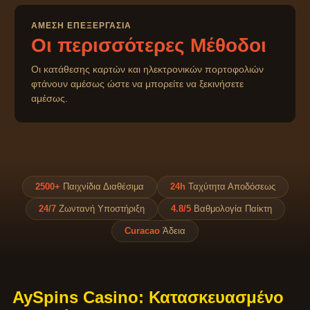
ΆΜΕΣΗ ΕΠΕΞΕΡΓΑΣΊΑ
Οι περισσότερες Μέθοδοι
Οι κατάθεσης καρτών και ηλεκτρονικών πορτοφολιών
φτάνουν αμέσως ώστε να μπορείτε να ξεκινήσετε
αμέσως.
2500+
Παιχνίδια Διαθέσιμα
24h
Ταχύτητα Αποδόσεως
24/7
Ζωντανή Υποστήριξη
4.8/5
Βαθμολογία Παίκτη
Curacao
Άδεια
AySpins Casino: Κατασκευασμένο