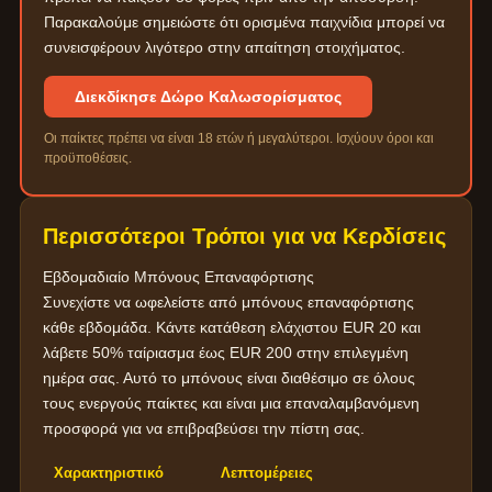
Παρακαλούμε σημειώστε ότι ορισμένα παιχνίδια μπορεί να
συνεισφέρουν λιγότερο στην απαίτηση στοιχήματος.
Διεκδίκησε Δώρο Καλωσορίσματος
Οι παίκτες πρέπει να είναι 18 ετών ή μεγαλύτεροι. Ισχύουν όροι και
προϋποθέσεις.
Περισσότεροι Τρόποι για να Κερδίσεις
Εβδομαδιαίο Μπόνους Επαναφόρτισης
Συνεχίστε να ωφελείστε από μπόνους επαναφόρτισης
κάθε εβδομάδα. Κάντε κατάθεση ελάχιστου EUR 20 και
λάβετε 50% ταίριασμα έως EUR 200 στην επιλεγμένη
ημέρα σας. Αυτό το μπόνους είναι διαθέσιμο σε όλους
τους ενεργούς παίκτες και είναι μια επαναλαμβανόμενη
προσφορά για να επιβραβεύσει την πίστη σας.
Χαρακτηριστικό
Λεπτομέρειες