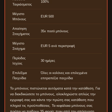
100%
Ταιριάσματος
Μέγιστο
EUR 500
Μπόνους
Απαίτηση
35x ποσό μπόνους
Στοιχήματος
Μέγιστο
EUR 5 ανά περιστροφή
Στοίχημα
Περίοδος
30 ημέρες
Ισχύος
Επιλέξιμα
Όλες οι κολόνες και επιλεγμένα
Παιχνίδια
επιτραπέζια παιχνίδια
Το μπόνους πιστώνεται αυτόματα κατά την κατάθεση. Για
να διεκδικώσετε το μπόνους, ολοκληρώστε απλώς την
εγγραφή σας και κάντε την πρώτη σας κατάθεση που
πληροί τις προϋποθέσεις. Τα κεφάλαια μπόνους σας
πρέπει να παίξουν 35 φορές πριν από την απόσυρση.