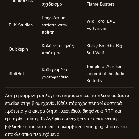
Thunderkick
σχεδιασμό
Flame Busters
Παιχνίδια με
Wild Toro, LXE
ELK Studios
εστίαση στον
Fortunium
παίκτη
Κολόνες υψηλής
Sticky Bandits, Big
Quickspin
ποιότητας
Bad Wolf
Temple of Aurelion,
Καθιερωμένο
iSoftBet
Legend of the Jade
χαρτοφυλάκιο
Butterfly
Αυτή η καμμένη επιλογή αντιπροσωπεύει τα πλέον σεβαστά
studios στην βιομηχανία. Κάθε πάροχος πληροί αυστηρά
πρότυπα για ακεραιότητα παιχνιδιού, διαφάνεια RTP και
εμπειρία παίκτη. Το AySpins συνεχίζει να επεκτείνει τη
βιβλιοθήκη του ώστε να περιλαμβάνει emerging studios και
αποκλειστικό περιεχόμενο.