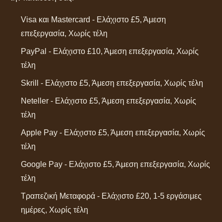
Visa και Mastercard - Ελάχιστο £5, Άμεση
επεξεργασία, Χωρίς τέλη
PayPal - Ελάχιστο £10, Άμεση επεξεργασία, Χωρίς
τέλη
Skrill - Ελάχιστο £5, Άμεση επεξεργασία, Χωρίς τέλη
Neteller - Ελάχιστο £5, Άμεση επεξεργασία, Χωρίς
τέλη
Apple Pay - Ελάχιστο £5, Άμεση επεξεργασία, Χωρίς
τέλη
Google Pay - Ελάχιστο £5, Άμεση επεξεργασία, Χωρίς
τέλη
Τραπεζική Μεταφορά - Ελάχιστο £20, 1-5 εργάσιμες
ημέρες, Χωρίς τέλη